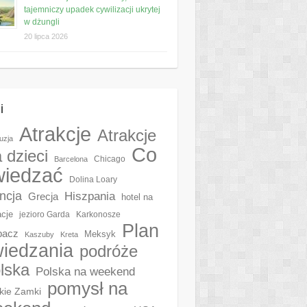
tajemniczy upadek cywilizacji ukrytej
w dżungli
20 lipca 2026
i
Atrakcje
Atrakcje
uzja
Co
a dzieci
Chicago
Barcelona
wiedzać
Dolina Loary
ncja
Hiszpania
Grecja
hotel na
cje
jezioro Garda
Karkonosze
Plan
pacz
Meksyk
Kaszuby
Kreta
iedzania
podróże
lska
Polska na weekend
pomysł na
kie Zamki