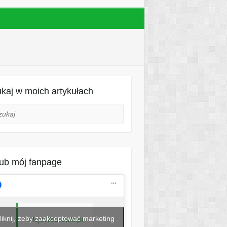
kaj w moich artykułach
aj
ub mój fanpage
liknij, żeby zaakceptować marketing
MojeWedrowki.pl