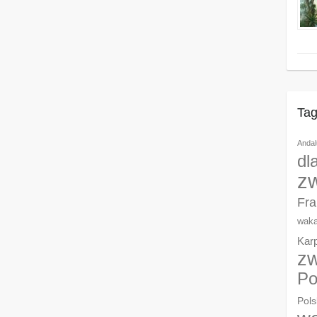
Tag
Andal
dl
z
Fra
waka
Kar
zw
Po
Pols