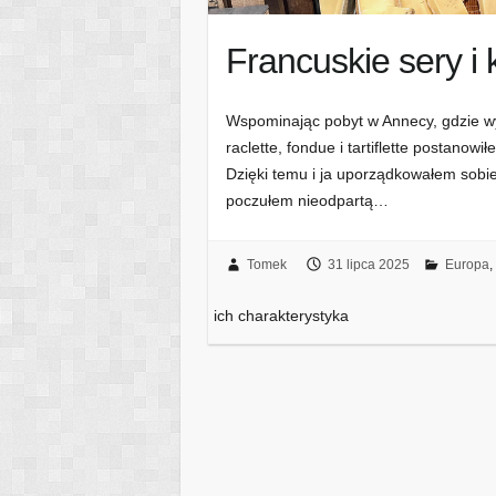
Francuskie sery i 
Wspominając pobyt w Annecy, gdzie wy
raclette, fondue i tartiflette postanow
Dzięki temu i ja uporządkowałem sob
poczułem nieodpartą…
Tomek
31 lipca 2025
Europa
,
ich charakterystyka