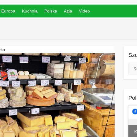
Europa
Kuchnia
Polska
Azja
Video
yka
Szu
Szuk
Pol
K