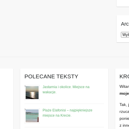
Ar
Arc
POLECANE TEKSTY
KR
Wita
Jastarnia i okolice. Miejsce na
wakacje.
moje
Tak, 
Plaże Elafonisi – najpiękniejsze
rzuc
miejsce na Krecie.
poni
z inn