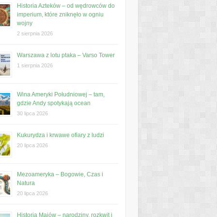
Historia Azteków – od wędrowców do
imperium, które zniknęło w ogniu
wojny
2 sierpnia 2026
Warszawa z lotu ptaka – Varso Tower
1 sierpnia 2026
Wina Ameryki Południowej – tam,
gdzie Andy spotykają ocean
30 lipca 2026
Kukurydza i krwawe ofiary z ludzi
20 lipca 2026
Mezoameryka – Bogowie, Czas i
Natura
20 lipca 2026
Historia Majów – narodziny, rozkwit i