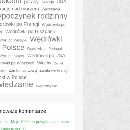
eekend
porady
USA
Szkocja
acje nad morzem
Warszawa
poczynek rodzinny
rówki po Francji
Wędrówki po
Wędrówki po Hiszpanii
ji
Wędrówki
ówki po Meksyku
 Polsce
Wędrówki po Portugalii
Wędrówki po USA
ówki po Szkocji
Włochy
rówki po Włoszech
Zamek
Zamki nad Loarą
Zamki we Francji
acki
ki w Polsce
wiedzanie
Świętokrzyskie
nowsze komentarze
omek
-
Moje 1000 km przygód jadąc przez
kocję (dzień 3)