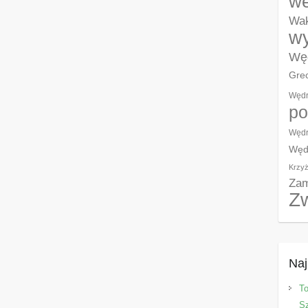
w
Wak
wy
Węd
Grec
Wędr
po
Wędr
Węd
Krzyż
Zam
Z
Naj
T
Sz