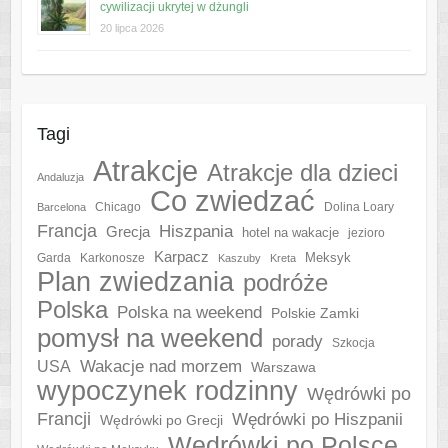
cywilizacji ukrytej w dżungli
20 lipca 2026
Tagi
Atrakcje
Atrakcje dla dzieci
Andaluzja
Co zwiedzać
Chicago
Barcelona
Dolina Loary
Francja
Hiszpania
Grecja
hotel na wakacje
jezioro
Karpacz
Meksyk
Garda
Karkonosze
Kaszuby
Kreta
Plan zwiedzania
podróże
Polska
Polska na weekend
Polskie Zamki
pomysł na weekend
porady
Szkocja
Wakacje nad morzem
USA
Warszawa
wypoczynek rodzinny
Wędrówki po
Francji
Wędrówki po Hiszpanii
Wędrówki po Grecji
Wędrówki po Polsce