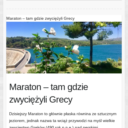
Maraton – tam gdzie zwyciężyli Grecy
Maraton – tam gdzie
zwyciężyli Grecy
Dzisiejszy Maraton to głównie płaska równina ze sztucznym
jeziorem, jednak nazwa ta wciąż przywodzi na myśl wielkie
zwycięstwo Greków (490 rok p.n.e.) nad perskimi