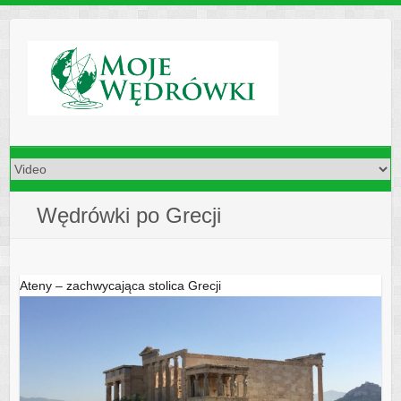
Skip
to
content
Wędrówki po Grecji
Ateny – zachwycająca stolica Grecji