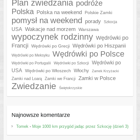
Plan zwiedzania
podróże
Polska
Polska na weekend
Polskie Zamki
pomysł na weekend
porady
Szkocja
Wakacje nad morzem
USA
Warszawa
wypoczynek rodzinny
Wędrówki po
Francji
Wędrówki po Hiszpanii
Wędrówki po Grecji
Wędrówki po Polsce
Wędrówki po Meksyku
Wędrówki po
Wędrówki po Portugalii
Wędrówki po Szkocji
USA
Włochy
Wędrówki po Włoszech
Zamek Krzyżacki
Zamki w Polsce
Zamki nad Loarą
Zamki we Francji
Zwiedzanie
Świętokrzyskie
Najnowsze komentarze
Tomek
-
Moje 1000 km przygód jadąc przez Szkocję (dzień 3)