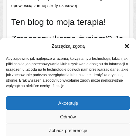
opowieścią z innej strefy czasowej.
Ten blog to moja terapia!
Zmęczony 'korpo-życiem’? Ja
Zarządzaj zgodą
też!
Aby zapewnić jak najlepsze wrażenia, korzystamy z technologii, takich jak
pliki cookie, do przechowywania i/lub uzyskiwania dostępu do informacji o
Dlatego ruszam na szlak i w świat – najczęściej z bandą
urządzeniu. Zgoda na te technologie pozwoli nam przetwarzać dane, takie
uroczych, ale wymagających współtowarzyszy podróży
jak zachowanie podczas przeglądania lub unikalne identyfikatory na tej
stronie. Brak wyrażenia zgody lub wycofanie zgody może niekorzystnie
(czytaj: rodziną).
wpłynąć na niektóre cechy i funkcje.
Czytaj więcej o mnie
Akceptuję
Odmów
Zobacz preferencje