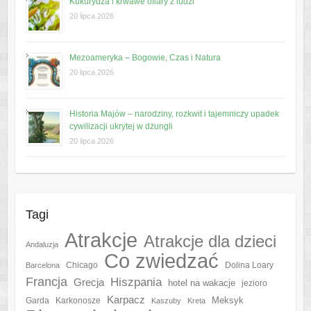
Kukurydza i krwawe ofiary z ludzi
20 lipca 2026
Mezoameryka – Bogowie, Czas i Natura
20 lipca 2026
Historia Majów – narodziny, rozkwit i tajemniczy upadek
cywilizacji ukrytej w dżungli
20 lipca 2026
Tagi
Atrakcje
Atrakcje dla dzieci
Andaluzja
Co zwiedzać
Chicago
Barcelona
Dolina Loary
Francja
Hiszpania
Grecja
hotel na wakacje
jezioro
Karpacz
Meksyk
Garda
Karkonosze
Kaszuby
Kreta