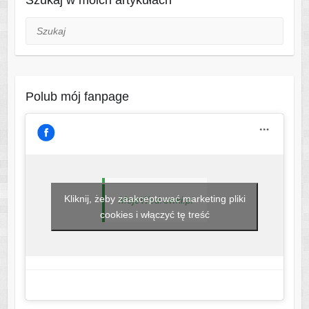
Szukaj w moich artykułach
Szukaj
Polub mój fanpage
Kliknij, żeby zaakceptować marketing pliki
MojeWedrowki.pl
cookies i włączyć tę treść