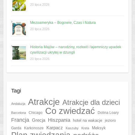
20 lipca 2026
Mezoameryka – Bogowie, Czas i Natura
20 lipca 2026
Historia Majów – narodziny, rozkwit i tajemniczy upadek
cywilizacji ukrytej w dżungli
20 lipca 2026
Tagi
Atrakcje
Atrakcje dla dzieci
Andaluzja
Co zwiedzać
Chicago
Barcelona
Dolina Loary
Francja
Hiszpania
Grecja
hotel na wakacje
jezioro
Karpacz
Meksyk
Garda
Karkonosze
Kaszuby
Kreta