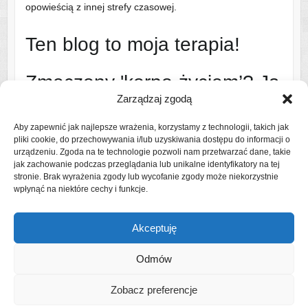
opowieścią z innej strefy czasowej.
Ten blog to moja terapia!
Zmęczony 'korpo-życiem’? Ja
Zarządzaj zgodą
też!
Aby zapewnić jak najlepsze wrażenia, korzystamy z technologii, takich jak
pliki cookie, do przechowywania i/lub uzyskiwania dostępu do informacji o
Dlatego ruszam na szlak i w świat – najczęściej z bandą
urządzeniu. Zgoda na te technologie pozwoli nam przetwarzać dane, takie
uroczych, ale wymagających współtowarzyszy podróży
jak zachowanie podczas przeglądania lub unikalne identyfikatory na tej
stronie. Brak wyrażenia zgody lub wycofanie zgody może niekorzystnie
(czytaj: rodziną).
wpłynąć na niektóre cechy i funkcje.
Czytaj więcej o mnie
Akceptuję
Odmów
Zobacz preferencje