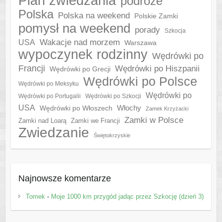
Plan zwiedzania
podróże
Polska
Polska na weekend
Polskie Zamki
pomysł na weekend
porady
Szkocja
Wakacje nad morzem
USA
Warszawa
wypoczynek rodzinny
Wędrówki po
Francji
Wędrówki po Hiszpanii
Wędrówki po Grecji
Wędrówki po Polsce
Wędrówki po Meksyku
Wędrówki po
Wędrówki po Portugalii
Wędrówki po Szkocji
USA
Włochy
Wędrówki po Włoszech
Zamek Krzyżacki
Zamki w Polsce
Zamki nad Loarą
Zamki we Francji
Zwiedzanie
Świętokrzyskie
Najnowsze komentarze
Tomek
-
Moje 1000 km przygód jadąc przez Szkocję (dzień 3)