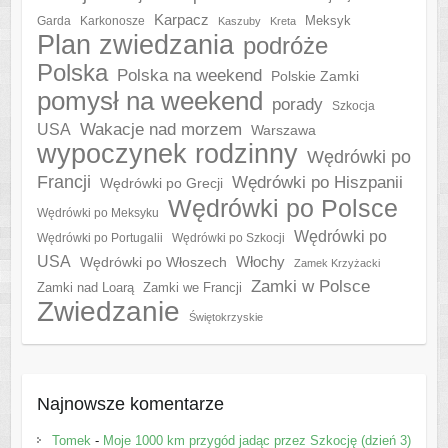
Karpacz
Meksyk
Garda
Karkonosze
Kaszuby
Kreta
Plan zwiedzania
podróże
Polska
Polska na weekend
Polskie Zamki
pomysł na weekend
porady
Szkocja
Wakacje nad morzem
USA
Warszawa
wypoczynek rodzinny
Wędrówki po
Francji
Wędrówki po Hiszpanii
Wędrówki po Grecji
Wędrówki po Polsce
Wędrówki po Meksyku
Wędrówki po
Wędrówki po Portugalii
Wędrówki po Szkocji
USA
Włochy
Wędrówki po Włoszech
Zamek Krzyżacki
Zamki w Polsce
Zamki nad Loarą
Zamki we Francji
Zwiedzanie
Świętokrzyskie
Najnowsze komentarze
Tomek
-
Moje 1000 km przygód jadąc przez Szkocję (dzień 3)