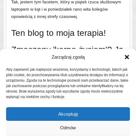
Tak, jestem tym facetem, który w piątek rzuca służbowym
laptopem w kąt i w poniedziałek rano wita kolegów
opowieścią z innej strefy czasowej.
Ten blog to moja terapia!
Zmęczony 'korpo-życiem’? Ja
Zarządzaj zgodą
też!
Aby zapewnić jak najlepsze wrażenia, korzystamy z technologii, takich jak
pliki cookie, do przechowywania i/lub uzyskiwania dostępu do informacji o
Dlatego ruszam na szlak i w świat – najczęściej z bandą
urządzeniu. Zgoda na te technologie pozwoli nam przetwarzać dane, takie
uroczych, ale wymagających współtowarzyszy podróży
jak zachowanie podczas przeglądania lub unikalne identyfikatory na tej
stronie. Brak wyrażenia zgody lub wycofanie zgody może niekorzystnie
(czytaj: rodziną).
wpłynąć na niektóre cechy i funkcje.
Czytaj więcej o mnie
Akceptuję
Odmów