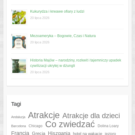
Kukurydza i krwawe ofiary z ludzi
20 lipca 2026
Mezoameryka – Bogowie, Czas i Natura
20 lipca 2026
Historia Majów – narodziny, rozkwit i tajemniczy upadek
cywilizacji ukrytej w dżungli
20 lipca 2026
Tagi
Atrakcje
Atrakcje dla dzieci
Andaluzja
Co zwiedzać
Chicago
Barcelona
Dolina Loary
Francja
Hiszpania
Grecja
hotel na wakacje
jezioro