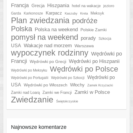
Francja
Hiszpania
Grecja
hotel na wakacje
jezioro
Karpacz
Meksyk
Garda
Karkonosze
Kaszuby
Kreta
Plan zwiedzania
podróże
Polska
Polska na weekend
Polskie Zamki
pomysł na weekend
porady
Szkocja
Wakacje nad morzem
USA
Warszawa
wypoczynek rodzinny
Wędrówki po
Francji
Wędrówki po Hiszpanii
Wędrówki po Grecji
Wędrówki po Polsce
Wędrówki po Meksyku
Wędrówki po
Wędrówki po Portugalii
Wędrówki po Szkocji
USA
Włochy
Wędrówki po Włoszech
Zamek Krzyżacki
Zamki w Polsce
Zamki nad Loarą
Zamki we Francji
Zwiedzanie
Świętokrzyskie
Najnowsze komentarze