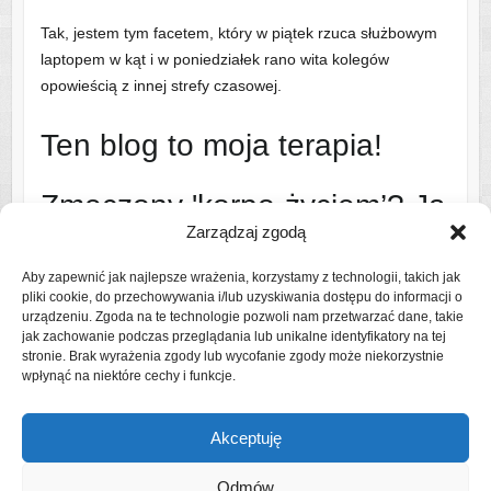
Tak, jestem tym facetem, który w piątek rzuca służbowym
laptopem w kąt i w poniedziałek rano wita kolegów
opowieścią z innej strefy czasowej.
Ten blog to moja terapia!
Zmęczony 'korpo-życiem’? Ja
Zarządzaj zgodą
też!
Aby zapewnić jak najlepsze wrażenia, korzystamy z technologii, takich jak
pliki cookie, do przechowywania i/lub uzyskiwania dostępu do informacji o
Dlatego ruszam na szlak i w świat – najczęściej z bandą
urządzeniu. Zgoda na te technologie pozwoli nam przetwarzać dane, takie
uroczych, ale wymagających współtowarzyszy podróży
jak zachowanie podczas przeglądania lub unikalne identyfikatory na tej
stronie. Brak wyrażenia zgody lub wycofanie zgody może niekorzystnie
(czytaj: rodziną).
wpłynąć na niektóre cechy i funkcje.
Czytaj więcej o mnie
Akceptuję
Odmów