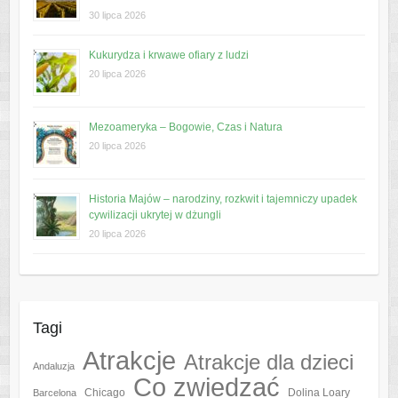
30 lipca 2026
Kukurydza i krwawe ofiary z ludzi
20 lipca 2026
Mezoameryka – Bogowie, Czas i Natura
20 lipca 2026
Historia Majów – narodziny, rozkwit i tajemniczy upadek
cywilizacji ukrytej w dżungli
20 lipca 2026
Tagi
Atrakcje
Atrakcje dla dzieci
Andaluzja
Co zwiedzać
Chicago
Barcelona
Dolina Loary