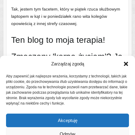
Tak, jestem tym facetem, który w piątek rzuca służbowym
laptopem w kąt i w poniedziałek rano wita kolegów
opowieścią z innej strefy czasowej.
Ten blog to moja terapia!
Zmęczony 'korpo-życiem’? Ja
Zarządzaj zgodą
też!
Aby zapewnić jak najlepsze wrażenia, korzystamy z technologii, takich jak
pliki cookie, do przechowywania i/lub uzyskiwania dostępu do informacji o
Dlatego ruszam na szlak i w świat – najczęściej z bandą
urządzeniu. Zgoda na te technologie pozwoli nam przetwarzać dane, takie
uroczych, ale wymagających współtowarzyszy podróży
jak zachowanie podczas przeglądania lub unikalne identyfikatory na tej
stronie. Brak wyrażenia zgody lub wycofanie zgody może niekorzystnie
(czytaj: rodziną).
wpłynąć na niektóre cechy i funkcje.
Czytaj więcej o mnie
Akceptuję
Odmów