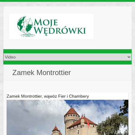
Skip
to
content
Zamek Montrottier
Zamek Montrottier, wąwóz Fier i Chambery