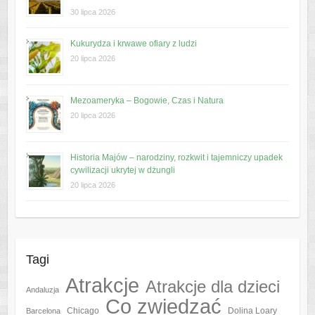
30 lipca 2026
Kukurydza i krwawe ofiary z ludzi
20 lipca 2026
Mezoameryka – Bogowie, Czas i Natura
20 lipca 2026
Historia Majów – narodziny, rozkwit i tajemniczy upadek
cywilizacji ukrytej w dżungli
20 lipca 2026
Tagi
Atrakcje
Atrakcje dla dzieci
Andaluzja
Co zwiedzać
Chicago
Barcelona
Dolina Loary