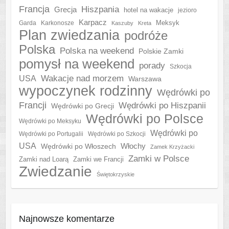
Francja
Hiszpania
Grecja
hotel na wakacje
jezioro
Karpacz
Meksyk
Garda
Karkonosze
Kaszuby
Kreta
Plan zwiedzania
podróże
Polska
Polska na weekend
Polskie Zamki
pomysł na weekend
porady
Szkocja
Wakacje nad morzem
USA
Warszawa
wypoczynek rodzinny
Wędrówki po
Francji
Wędrówki po Hiszpanii
Wędrówki po Grecji
Wędrówki po Polsce
Wędrówki po Meksyku
Wędrówki po
Wędrówki po Portugalii
Wędrówki po Szkocji
USA
Włochy
Wędrówki po Włoszech
Zamek Krzyżacki
Zamki w Polsce
Zamki nad Loarą
Zamki we Francji
Zwiedzanie
Świętokrzyskie
Najnowsze komentarze