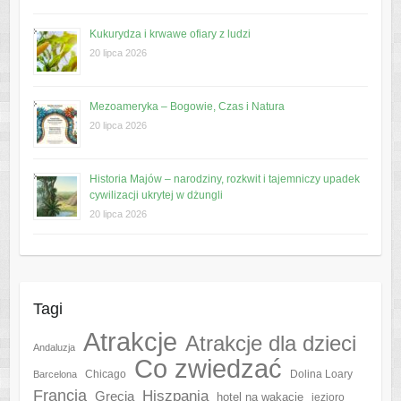
Kukurydza i krwawe ofiary z ludzi
20 lipca 2026
Mezoameryka – Bogowie, Czas i Natura
20 lipca 2026
Historia Majów – narodziny, rozkwit i tajemniczy upadek
cywilizacji ukrytej w dżungli
20 lipca 2026
Tagi
Atrakcje
Atrakcje dla dzieci
Andaluzja
Co zwiedzać
Chicago
Barcelona
Dolina Loary
Francja
Hiszpania
Grecja
hotel na wakacje
jezioro