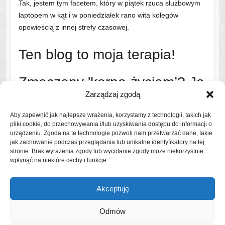
Tak, jestem tym facetem, który w piątek rzuca służbowym
laptopem w kąt i w poniedziałek rano wita kolegów
opowieścią z innej strefy czasowej.
Ten blog to moja terapia!
Zmęczony 'korpo-życiem’? Ja
Zarządzaj zgodą
też!
Aby zapewnić jak najlepsze wrażenia, korzystamy z technologii, takich jak
pliki cookie, do przechowywania i/lub uzyskiwania dostępu do informacji o
Dlatego ruszam na szlak i w świat – najczęściej z bandą
urządzeniu. Zgoda na te technologie pozwoli nam przetwarzać dane, takie
uroczych, ale wymagających współtowarzyszy podróży
jak zachowanie podczas przeglądania lub unikalne identyfikatory na tej
stronie. Brak wyrażenia zgody lub wycofanie zgody może niekorzystnie
(czytaj: rodziną).
wpłynąć na niektóre cechy i funkcje.
Czytaj więcej o mnie
Akceptuję
Odmów