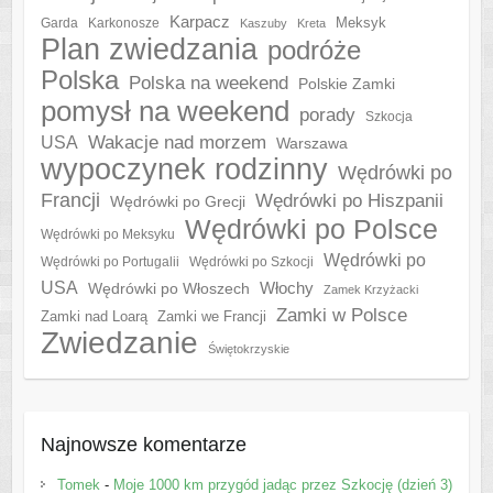
Karpacz
Meksyk
Garda
Karkonosze
Kaszuby
Kreta
Plan zwiedzania
podróże
Polska
Polska na weekend
Polskie Zamki
pomysł na weekend
porady
Szkocja
Wakacje nad morzem
USA
Warszawa
wypoczynek rodzinny
Wędrówki po
Francji
Wędrówki po Hiszpanii
Wędrówki po Grecji
Wędrówki po Polsce
Wędrówki po Meksyku
Wędrówki po
Wędrówki po Portugalii
Wędrówki po Szkocji
USA
Włochy
Wędrówki po Włoszech
Zamek Krzyżacki
Zamki w Polsce
Zamki nad Loarą
Zamki we Francji
Zwiedzanie
Świętokrzyskie
Najnowsze komentarze
Tomek
-
Moje 1000 km przygód jadąc przez Szkocję (dzień 3)