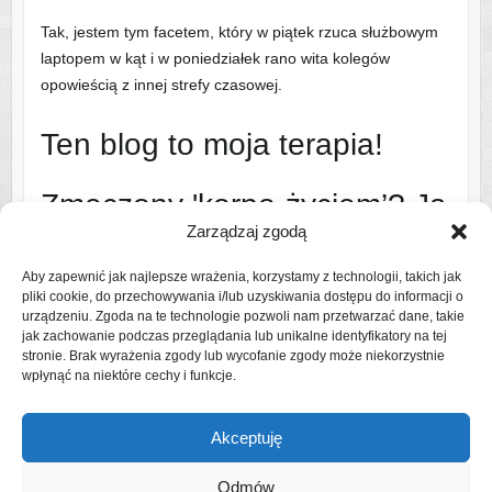
Tak, jestem tym facetem, który w piątek rzuca służbowym
laptopem w kąt i w poniedziałek rano wita kolegów
opowieścią z innej strefy czasowej.
Ten blog to moja terapia!
Zmęczony 'korpo-życiem’? Ja
Zarządzaj zgodą
też!
Aby zapewnić jak najlepsze wrażenia, korzystamy z technologii, takich jak
pliki cookie, do przechowywania i/lub uzyskiwania dostępu do informacji o
Dlatego ruszam na szlak i w świat – najczęściej z bandą
urządzeniu. Zgoda na te technologie pozwoli nam przetwarzać dane, takie
uroczych, ale wymagających współtowarzyszy podróży
jak zachowanie podczas przeglądania lub unikalne identyfikatory na tej
stronie. Brak wyrażenia zgody lub wycofanie zgody może niekorzystnie
(czytaj: rodziną).
wpłynąć na niektóre cechy i funkcje.
Czytaj więcej o mnie
Akceptuję
Odmów