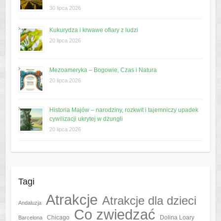
30 lipca 2026
Kukurydza i krwawe ofiary z ludzi
20 lipca 2026
Mezoameryka – Bogowie, Czas i Natura
20 lipca 2026
Historia Majów – narodziny, rozkwit i tajemniczy upadek
cywilizacji ukrytej w dżungli
20 lipca 2026
Tagi
Atrakcje
Atrakcje dla dzieci
Andaluzja
Co zwiedzać
Chicago
Barcelona
Dolina Loary