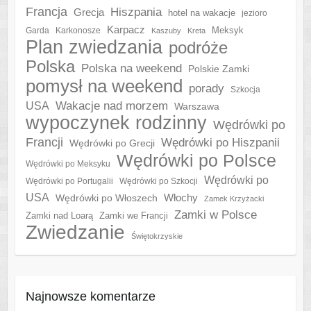
Francja
Hiszpania
Grecja
hotel na wakacje
jezioro
Karpacz
Meksyk
Garda
Karkonosze
Kaszuby
Kreta
Plan zwiedzania
podróże
Polska
Polska na weekend
Polskie Zamki
pomysł na weekend
porady
Szkocja
Wakacje nad morzem
USA
Warszawa
wypoczynek rodzinny
Wędrówki po
Francji
Wędrówki po Hiszpanii
Wędrówki po Grecji
Wędrówki po Polsce
Wędrówki po Meksyku
Wędrówki po
Wędrówki po Portugalii
Wędrówki po Szkocji
USA
Włochy
Wędrówki po Włoszech
Zamek Krzyżacki
Zamki w Polsce
Zamki nad Loarą
Zamki we Francji
Zwiedzanie
Świętokrzyskie
Najnowsze komentarze