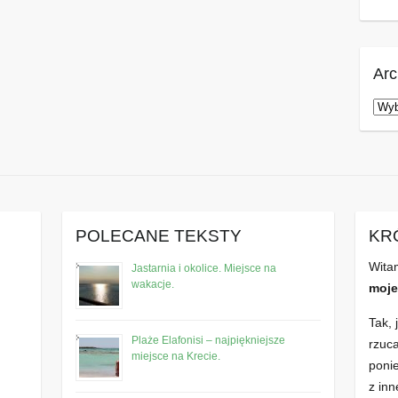
Ar
Arc
POLECANE TEKSTY
KR
Wita
Jastarnia i okolice. Miejsce na
wakacje.
moje
Tak, 
Plaże Elafonisi – najpiękniejsze
rzuc
miejsce na Krecie.
poni
z inn