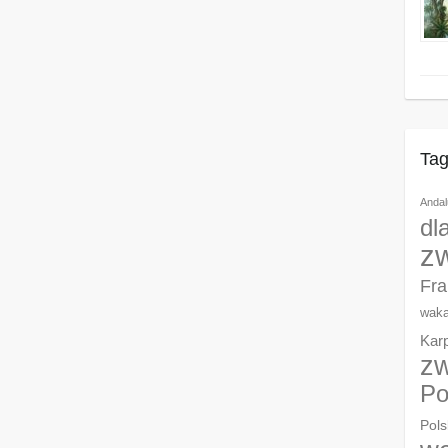
Tag
Andal
dl
z
Fra
waka
Kar
zw
Po
Pols