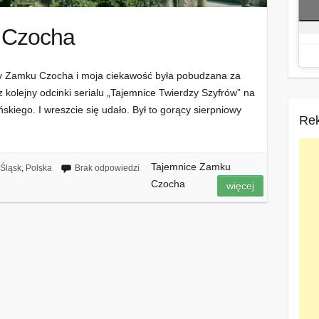
 Czocha
y Zamku Czocha i moja ciekawość była pobudzana za
kolejny odcinki serialu „Tajemnice Twierdzy Szyfrów” na
iego. I wreszcie się udało. Był to gorący sierpniowy
Re
Tajemnice Zamku
 Śląsk
,
Polska
Brak odpowiedzi
Czocha
więcej