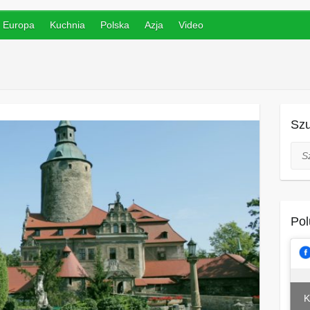
Europa
Kuchnia
Polska
Azja
Video
Szu
Szuk
Pol
K