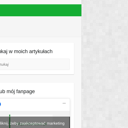
kaj w moich artykułach
aj
ub mój fanpage
liknij, żeby zaakceptować marketing
MojeWedrowki.pl