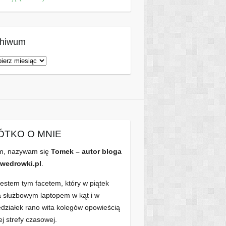
chiwum
hiwum
ÓTKO O MNIE
m, nazywam się
Tomek – autor bloga
wedrowki.pl
.
jestem tym facetem, który w piątek
a służbowym laptopem w kąt i w
edziałek rano wita kolegów opowieścią
ej strefy czasowej.