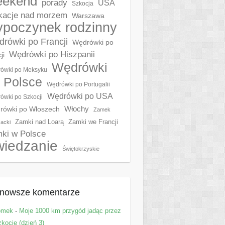
eekend
porady
USA
Szkocja
acje nad morzem
Warszawa
poczynek rodzinny
rówki po Francji
Wędrówki po
Wędrówki po Hiszpanii
ji
Wędrówki
ówki po Meksyku
 Polsce
Wędrówki po Portugalii
Wędrówki po USA
ówki po Szkocji
Włochy
rówki po Włoszech
Zamek
Zamki nad Loarą
Zamki we Francji
acki
ki w Polsce
wiedzanie
Świętokrzyskie
nowsze komentarze
omek
-
Moje 1000 km przygód jadąc przez
kocję (dzień 3)