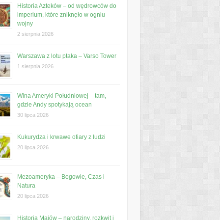
Historia Azteków – od wędrowców do
imperium, które zniknęło w ogniu
wojny
2 sierpnia 2026
Warszawa z lotu ptaka – Varso Tower
1 sierpnia 2026
Wina Ameryki Południowej – tam,
gdzie Andy spotykają ocean
30 lipca 2026
Kukurydza i krwawe ofiary z ludzi
20 lipca 2026
Mezoameryka – Bogowie, Czas i
Natura
20 lipca 2026
Historia Majów – narodziny, rozkwit i