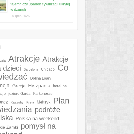
tajemniczy upadek cywilizacji ukrytej
w dżungli
20 lipca 2026
i
Atrakcje
Atrakcje
uzja
Co
a dzieci
Chicago
Barcelona
wiedzać
Dolina Loary
ncja
Hiszpania
Grecja
hotel na
cje
jezioro Garda
Karkonosze
Plan
pacz
Meksyk
Kaszuby
Kreta
iedzania
podróże
lska
Polska na weekend
pomysł na
kie Zamki