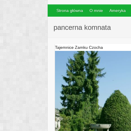
Strona główna
O mnie
Ameryka
pancerna komnata
Tajemnice Zamku Czocha