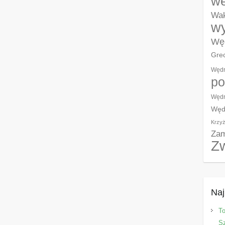
w
Wak
wy
Węd
Grec
Wędr
po
Wędr
Węd
Krzyż
Zam
Z
Naj
T
Sz