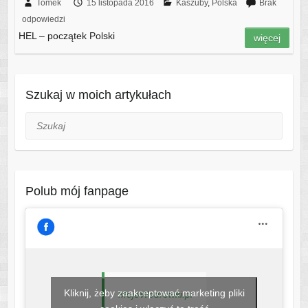
Tomek
15 listopada 2016
Kaszuby
,
Polska
Brak
odpowiedzi
HEL – początek Polski
więcej
Szukaj w moich artykułach
Szukaj
Polub mój fanpage
Kliknij, żeby zaakceptować marketing pliki
MojeWedrowki.pl