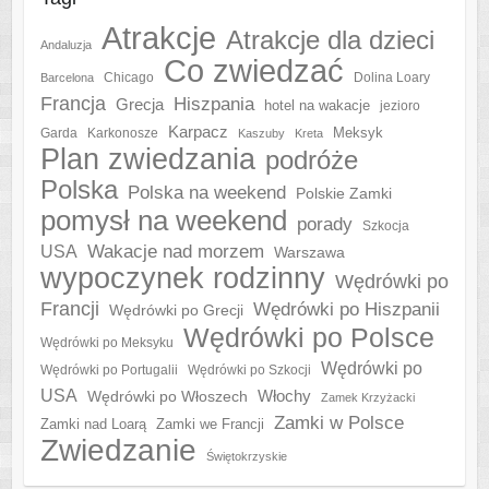
Atrakcje
Atrakcje dla dzieci
Andaluzja
Co zwiedzać
Chicago
Barcelona
Dolina Loary
Francja
Hiszpania
Grecja
hotel na wakacje
jezioro
Karpacz
Meksyk
Garda
Karkonosze
Kaszuby
Kreta
Plan zwiedzania
podróże
Polska
Polska na weekend
Polskie Zamki
pomysł na weekend
porady
Szkocja
Wakacje nad morzem
USA
Warszawa
wypoczynek rodzinny
Wędrówki po
Francji
Wędrówki po Hiszpanii
Wędrówki po Grecji
Wędrówki po Polsce
Wędrówki po Meksyku
Wędrówki po
Wędrówki po Portugalii
Wędrówki po Szkocji
USA
Włochy
Wędrówki po Włoszech
Zamek Krzyżacki
Zamki w Polsce
Zamki nad Loarą
Zamki we Francji
Zwiedzanie
Świętokrzyskie