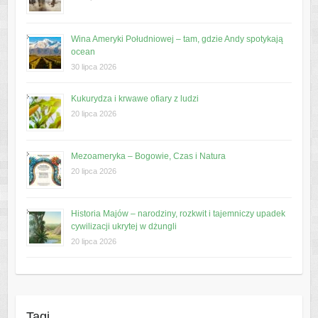
Wina Ameryki Południowej – tam, gdzie Andy spotykają
ocean
30 lipca 2026
Kukurydza i krwawe ofiary z ludzi
20 lipca 2026
Mezoameryka – Bogowie, Czas i Natura
20 lipca 2026
Historia Majów – narodziny, rozkwit i tajemniczy upadek
cywilizacji ukrytej w dżungli
20 lipca 2026
Tagi