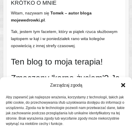
KRÓTKO O MNIE
Witam, nazywam się
Tomek – autor bloga
mojewedrowki.pl
.
Tak, jestem tym facetem, który w piątek rzuca służbowym
laptopem w kąt i w poniedziałek rano wita kolegów
opowieścią z innej strefy czasowej.
Ten blog to moja terapia!
Zmęczony 'korpo-życiem’? Ja
Zarządzaj zgodą
też!
Aby zapewnić jak najlepsze wrażenia, korzystamy z technologii, takich jak
pliki cookie, do przechowywania i/lub uzyskiwania dostępu do informacji o
Dlatego ruszam na szlak i w świat – najczęściej z bandą
urządzeniu. Zgoda na te technologie pozwoli nam przetwarzać dane, takie
uroczych, ale wymagających współtowarzyszy podróży
jak zachowanie podczas przeglądania lub unikalne identyfikatory na tej
stronie. Brak wyrażenia zgody lub wycofanie zgody może niekorzystnie
(czytaj: rodziną).
wpłynąć na niektóre cechy i funkcje.
Czytaj więcej o mnie