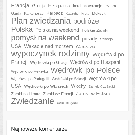
Francja
Hiszpania
Grecja
hotel na wakacje
jezioro
Karpacz
Meksyk
Garda
Karkonosze
Kaszuby
Kreta
Plan zwiedzania
podróże
Polska
Polska na weekend
Polskie Zamki
pomysł na weekend
porady
Szkocja
Wakacje nad morzem
USA
Warszawa
wypoczynek rodzinny
Wędrówki po
Francji
Wędrówki po Hiszpanii
Wędrówki po Grecji
Wędrówki po Polsce
Wędrówki po Meksyku
Wędrówki po
Wędrówki po Portugalii
Wędrówki po Szkocji
USA
Włochy
Wędrówki po Włoszech
Zamek Krzyżacki
Zamki w Polsce
Zamki nad Loarą
Zamki we Francji
Zwiedzanie
Świętokrzyskie
Najnowsze komentarze