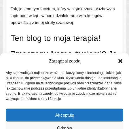
Tak, jestem tym facetem, który w piątek rzuca służbowym
laptopem w kąt i w poniedziałek rano wita kolegów
opowieścią z innej strefy czasowej.
Ten blog to moja terapia!
Zmęczony 'korpo-życiem’? Ja
Zarządzaj zgodą
też!
Aby zapewnić jak najlepsze wrażenia, korzystamy z technologii, takich jak
pliki cookie, do przechowywania i/lub uzyskiwania dostępu do informacji o
Dlatego ruszam na szlak i w świat – najczęściej z bandą
urządzeniu. Zgoda na te technologie pozwoli nam przetwarzać dane, takie
uroczych, ale wymagających współtowarzyszy podróży
jak zachowanie podczas przeglądania lub unikalne identyfikatory na tej
stronie. Brak wyrażenia zgody lub wycofanie zgody może niekorzystnie
(czytaj: rodziną).
wpłynąć na niektóre cechy i funkcje.
Czytaj więcej o mnie
Akceptuję
Odmów