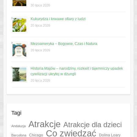
30 lipca 2026
Kukurydza i krwawe ofiary z ludzi
20 lipca 2026
Mezoameryka – Bogowie, Czas i Natura
20 lipca 2026
Historia Majów – narodziny, rozkwit i tajemniczy upadek
cywilizacji ukrytej w dżungli
20 lipca 2026
Tagi
Atrakcje
Atrakcje dla dzieci
Andaluzja
Co zwiedzać
Chicago
Barcelona
Dolina Loary