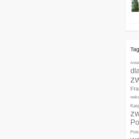
Tag
Andal
dl
z
Fra
waka
Kar
zw
Po
Pols