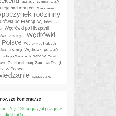
eekend
porady
USA
Szkocja
acje nad morzem
Warszawa
poczynek rodzinny
rówki po Francji
Wędrówki po
Wędrówki po Hiszpanii
ji
Wędrówki
ówki po Meksyku
 Polsce
Wędrówki po Portugalii
Wędrówki po USA
ówki po Szkocji
Włochy
rówki po Włoszech
Zamek
Zamki nad Loarą
Zamki we Francji
acki
ki w Polsce
wiedzanie
Świętokrzyskie
nowsze komentarze
omek
-
Moje 1000 km przygód jadąc przez
kocję (dzień 3)