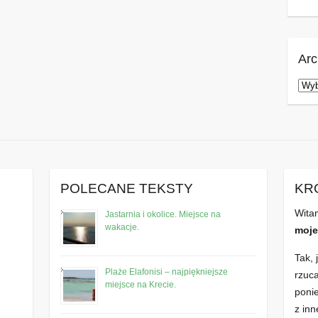
Ar
Arc
POLECANE TEKSTY
KR
Wita
Jastarnia i okolice. Miejsce na
wakacje.
moje
Tak, 
Plaże Elafonisi – najpiękniejsze
rzuc
miejsce na Krecie.
poni
z inn