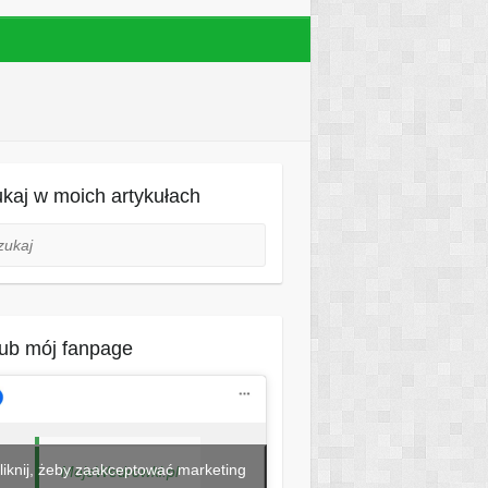
kaj w moich artykułach
aj
ub mój fanpage
liknij, żeby zaakceptować marketing
MojeWedrowki.pl