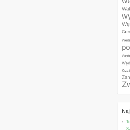
w
Wak
wy
Węd
Grec
Wędr
po
Wędr
Węd
Krzyż
Zam
Z
Naj
T
Sz