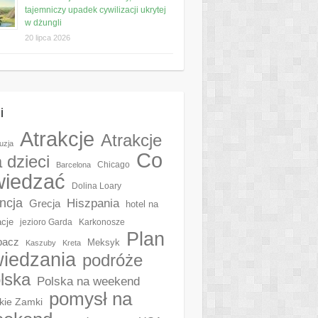
tajemniczy upadek cywilizacji ukrytej
w dżungli
20 lipca 2026
i
Atrakcje
Atrakcje
uzja
Co
a dzieci
Chicago
Barcelona
wiedzać
Dolina Loary
ncja
Hiszpania
Grecja
hotel na
cje
jezioro Garda
Karkonosze
Plan
pacz
Meksyk
Kaszuby
Kreta
iedzania
podróże
lska
Polska na weekend
pomysł na
kie Zamki