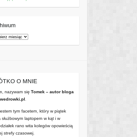
chiwum
hiwum
ÓTKO O MNIE
m, nazywam się
Tomek – autor bloga
wedrowki.pl
.
jestem tym facetem, który w piątek
a służbowym laptopem w kąt i w
edziałek rano wita kolegów opowieścią
ej strefy czasowej.