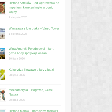
Historia Azteków – od wędrowców do
imperium, które zniknęło w ogniu
wojny
2 sierpnia 2026
Warszawa z lotu ptaka – Varso Tower
1 sierpnia 2026
Wina Ameryki Południowej – tam,
gdzie Andy spotykają ocean
30 lipca 2026
Kukurydza i krwawe ofiary z ludzi
20 lipca 2026
Mezoameryka – Bogowie, Czas i
Natura
20 lipca 2026
Historia Majów – narodziny, rozkwit i