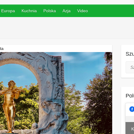
Europa
Kuchnia
Polska
Azja
Video
ta
Szu
Szuk
Pol
K