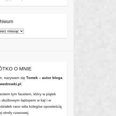
chiwum
hiwum
ÓTKO O MNIE
m, nazywam się
Tomek – autor bloga
wedrowki.pl
.
jestem tym facetem, który w piątek
a służbowym laptopem w kąt i w
edziałek rano wita kolegów opowieścią
ej strefy czasowej.