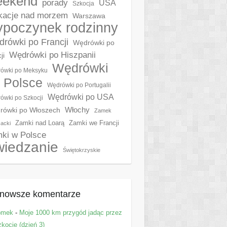
eekend
porady
USA
Szkocja
acje nad morzem
Warszawa
poczynek rodzinny
rówki po Francji
Wędrówki po
Wędrówki po Hiszpanii
ji
Wędrówki
ówki po Meksyku
 Polsce
Wędrówki po Portugalii
Wędrówki po USA
ówki po Szkocji
Włochy
rówki po Włoszech
Zamek
Zamki nad Loarą
Zamki we Francji
acki
ki w Polsce
wiedzanie
Świętokrzyskie
nowsze komentarze
omek
-
Moje 1000 km przygód jadąc przez
kocję (dzień 3)