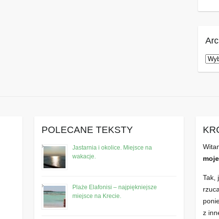
Ar
Arc
POLECANE TEKSTY
KR
Wita
Jastarnia i okolice. Miejsce na
wakacje.
moje
Tak, 
Plaże Elafonisi – najpiękniejsze
rzuc
miejsce na Krecie.
poni
z inn