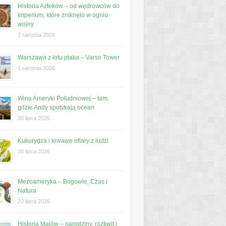
Historia Azteków – od wędrowców do
imperium, które zniknęło w ogniu
wojny
2 sierpnia 2026
Warszawa z lotu ptaka – Varso Tower
1 sierpnia 2026
Wina Ameryki Południowej – tam,
gdzie Andy spotykają ocean
30 lipca 2026
Kukurydza i krwawe ofiary z ludzi
20 lipca 2026
Mezoameryka – Bogowie, Czas i
Natura
20 lipca 2026
Historia Majów – narodziny, rozkwit i