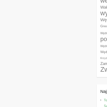
w
Wak
wy
Węd
Grec
Wędr
po
Wędr
Węd
Krzyż
Zam
Z
Naj
T
Sz