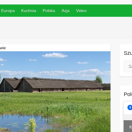
Europa
Kuchnia
Polska
Azja
Video
owie
Szu
Szuk
Pol
K