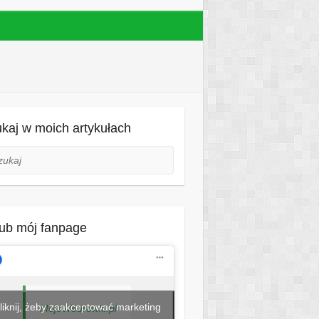
kaj w moich artykułach
aj
ub mój fanpage
liknij, żeby zaakceptować marketing
MojeWedrowki.pl