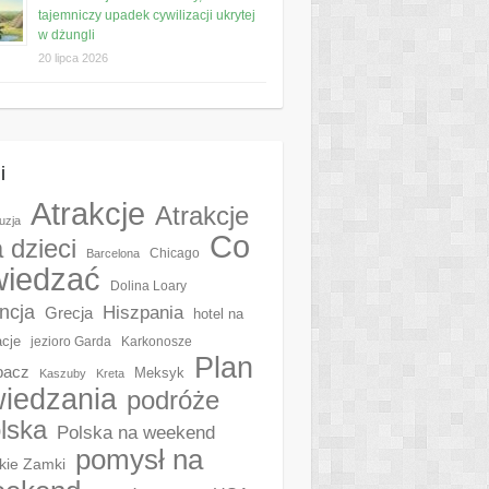
tajemniczy upadek cywilizacji ukrytej
w dżungli
20 lipca 2026
i
Atrakcje
Atrakcje
uzja
Co
a dzieci
Chicago
Barcelona
wiedzać
Dolina Loary
ncja
Hiszpania
Grecja
hotel na
cje
jezioro Garda
Karkonosze
Plan
pacz
Meksyk
Kaszuby
Kreta
iedzania
podróże
lska
Polska na weekend
pomysł na
kie Zamki