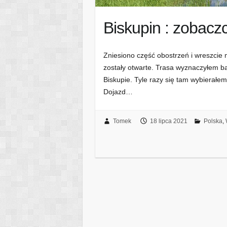
Biskupin : zobaczc
Zniesiono część obostrzeń i wreszcie
zostały otwarte. Trasa wyznaczyłem b
Biskupie. Tyle razy się tam wybierałe
Dojazd…
Tomek
18 lipca 2021
Polska
,