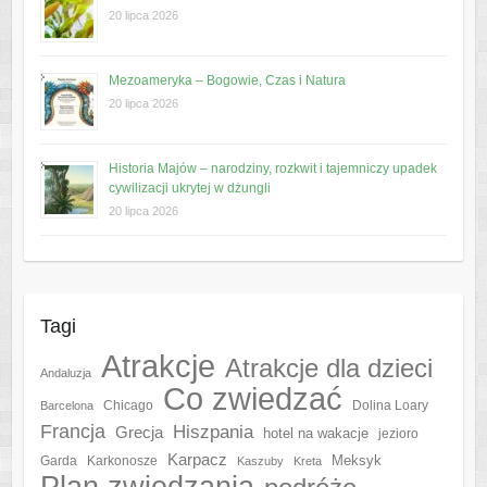
20 lipca 2026
Mezoameryka – Bogowie, Czas i Natura
20 lipca 2026
Historia Majów – narodziny, rozkwit i tajemniczy upadek
cywilizacji ukrytej w dżungli
20 lipca 2026
Tagi
Atrakcje
Atrakcje dla dzieci
Andaluzja
Co zwiedzać
Chicago
Barcelona
Dolina Loary
Francja
Hiszpania
Grecja
hotel na wakacje
jezioro
Karpacz
Meksyk
Garda
Karkonosze
Kaszuby
Kreta
Plan zwiedzania