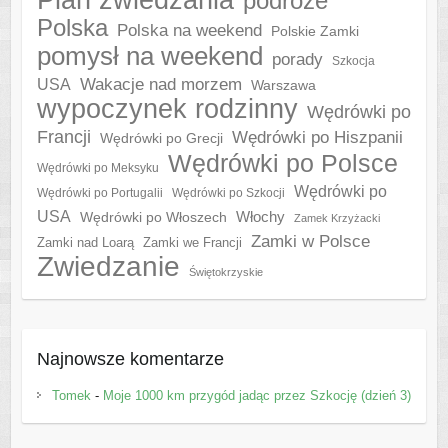
podróże
Polska
Polska na weekend
Polskie Zamki
pomysł na weekend
porady
Szkocja
Wakacje nad morzem
USA
Warszawa
wypoczynek rodzinny
Wędrówki po
Francji
Wędrówki po Hiszpanii
Wędrówki po Grecji
Wędrówki po Polsce
Wędrówki po Meksyku
Wędrówki po
Wędrówki po Portugalii
Wędrówki po Szkocji
USA
Włochy
Wędrówki po Włoszech
Zamek Krzyżacki
Zamki w Polsce
Zamki nad Loarą
Zamki we Francji
Zwiedzanie
Świętokrzyskie
Najnowsze komentarze
Tomek
-
Moje 1000 km przygód jadąc przez Szkocję (dzień 3)