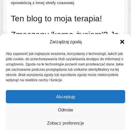
opowieścią z innej strefy czasowej.
Ten blog to moja terapia!
Zmęczony 'korpo-życiem’? Ja
Zarządzaj zgodą
też!
Aby zapewnić jak najlepsze wrażenia, korzystamy z technologii, takich jak
pliki cookie, do przechowywania i/lub uzyskiwania dostępu do informacji o
Dlatego ruszam na szlak i w świat – najczęściej z bandą
urządzeniu. Zgoda na te technologie pozwoli nam przetwarzać dane, takie
uroczych, ale wymagających współtowarzyszy podróży
jak zachowanie podczas przeglądania lub unikalne identyfikatory na tej
stronie. Brak wyrażenia zgody lub wycofanie zgody może niekorzystnie
(czytaj: rodziną).
wpłynąć na niektóre cechy i funkcje.
Czytaj więcej o mnie
Akceptuję
Odmów
Zobacz preferencje